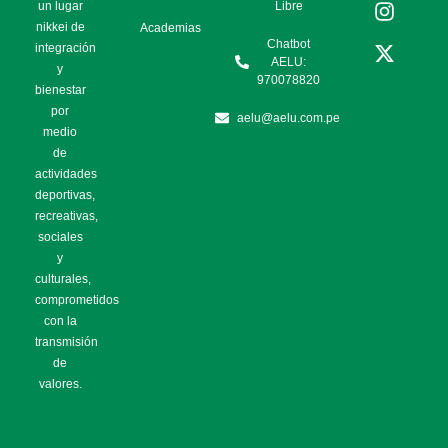
un lugar
Libre
nikkei de
Academias
Chatbot
integración
AELU:
y
970078820
bienestar
por
aelu@aelu.com.pe
medio
de
actividades
deportivas,
recreativas,
sociales
y
culturales,
comprometidos
con la
transmisión
de
valores.