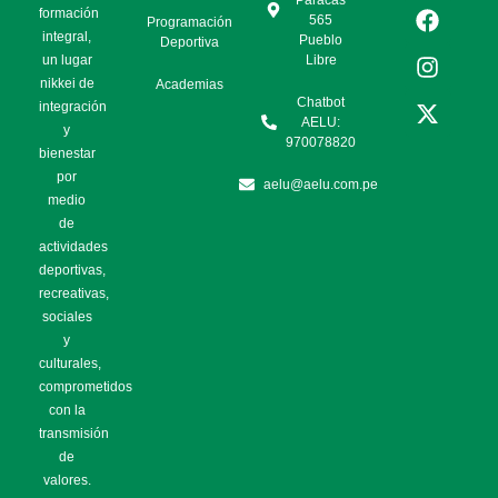
Paracas
formación
565
Programación
integral,
Pueblo
Deportiva
un lugar
Libre
nikkei de
Academias
Chatbot
integración
AELU:
y
970078820
bienestar
por
aelu@aelu.com.pe
medio
de
actividades
deportivas,
recreativas,
sociales
y
culturales,
comprometidos
con la
transmisión
de
valores.